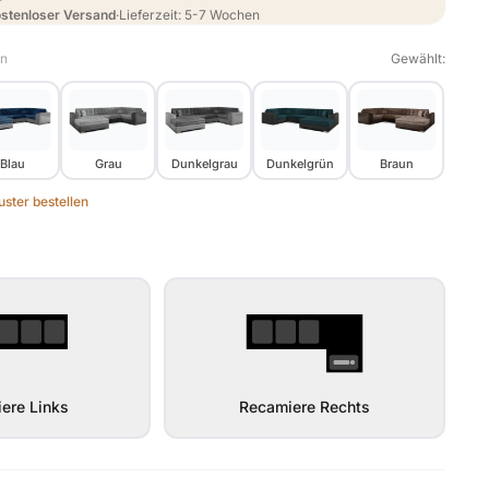
stenloser Versand
·
Lieferzeit: 5-7 Wochen
en
Gewählt:
Blau
Grau
Dunkelgrau
Dunkelgrün
Braun
ster bestellen
ere Links
Recamiere Rechts