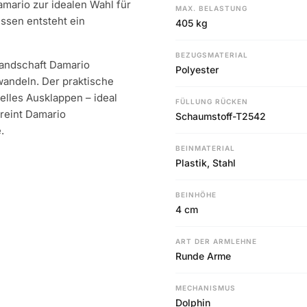
mario zur idealen Wahl für
MAX. BELASTUNG
issen entsteht ein
405 kg
BEZUGSMATERIAL
landschaft Damario
Polyester
wandeln. Der praktische
elles Ausklappen – ideal
FÜLLUNG RÜCKEN
reint Damario
Schaumstoff-T2542
.
BEINMATERIAL
Plastik, Stahl
BEINHÖHE
4 cm
ART DER ARMLEHNE
Runde Arme
MECHANISMUS
Dolphin