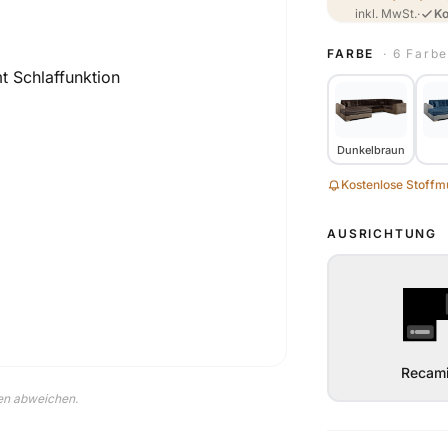
inkl. MwSt.
·
Ko
FARBE
· 6 Farb
Dunkelbraun
Kostenlose Stoffmu
AUSRICHTUNG
Recami
nen abweichen.