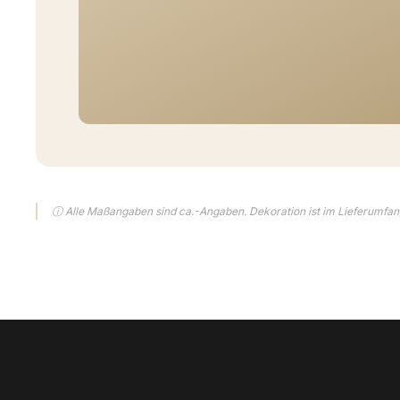
ⓘ Alle Maßangaben sind ca.-Angaben. Dekoration ist im Lieferumfang