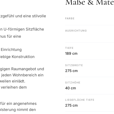
Maße & Mater
gefühl und eine stilvolle
FARBE
en U-förmigen Sitzfläche
AUSRICHTUNG
mus für eine
TIEFE
 Einrichtung
189 cm
lebige Konstruktion
SITZBREITE
zügigen Raumangebot und
275 cm
in jeden Wohnbereich ein
eilen einlädt.
SITZHÖHE
 verleihen dem
40 cm
LIEGEFLÄCHE TIEFE
t für ein angenehmes
275 cm
Polsterung nimmt den