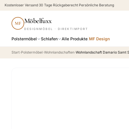
Kostenloser Versand
·
30 Tage Rückgaberecht
·
Persönliche Beratung
Möbelfuxx
MF
DESIGNMÖBEL · DIREKTIMPORT
Polstermöbel
Schlafen
Alle Produkte
|
MF Design
Start
›
Polstermöbel
›
Wohnlandschaften
›
Wohnlandschaft Damario Samt S