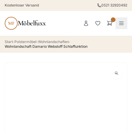
Kostenloser Versand
0521 32920492
Möbelfuxx
MF
Start
›
Polstermöbel
›
Wohnlandschaften
›
Wohnlandschaft Damario Webstoff Schlaffunktion