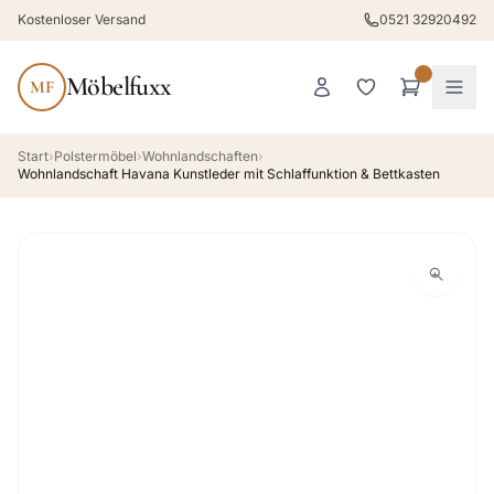
Kostenloser Versand
0521 32920492
Möbelfuxx
MF
Start
›
Polstermöbel
›
Wohnlandschaften
›
Wohnlandschaft Havana Kunstleder mit Schlaffunktion & Bettkasten