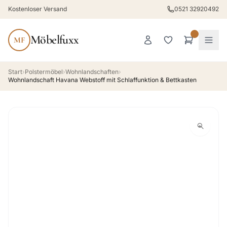
Kostenloser Versand
0521 32920492
Möbelfuxx
MF
Start
›
Polstermöbel
›
Wohnlandschaften
›
Wohnlandschaft Havana Webstoff mit Schlaffunktion & Bettkasten