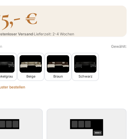
75,- €
stenloser Versand
·
Lieferzeit: 2-4 Wochen
en
Gewählt:
kelgrau
Beige
Braun
Schwarz
ster bestellen