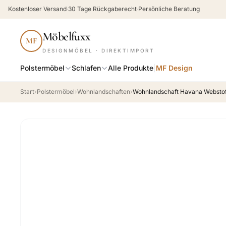
Kostenloser Versand
·
30 Tage Rückgaberecht
·
Persönliche Beratung
Möbelfuxx
MF
DESIGNMÖBEL · DIREKTIMPORT
Polstermöbel
Schlafen
Alle Produkte
|
MF Design
Start
›
Polstermöbel
›
Wohnlandschaften
›
Wohnlandschaft Havana Webstoff