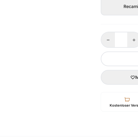
Recami
−
+
M
Kostenloser Ver