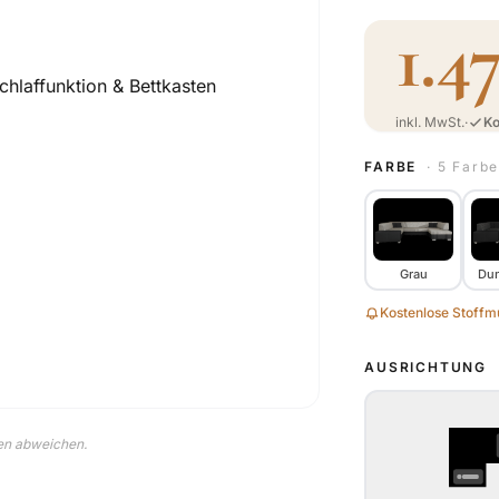
1.4
inkl. MwSt.
·
Ko
FARBE
· 5 Farb
Grau
Dun
Kostenlose Stoffmu
AUSRICHTUNG
nen abweichen.