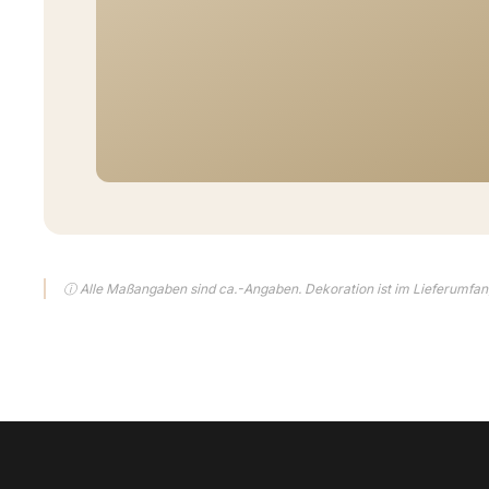
ⓘ Alle Maßangaben sind ca.-Angaben. Dekoration ist im Lieferumfang