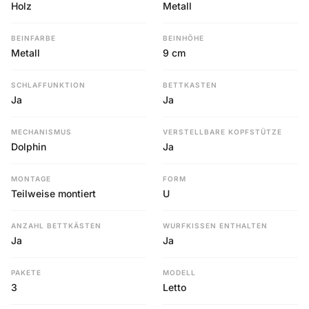
Holz
Metall
BEINFARBE
BEINHÖHE
Metall
9 cm
SCHLAFFUNKTION
BETTKASTEN
Ja
Ja
MECHANISMUS
VERSTELLBARE KOPFSTÜTZE
Dolphin
Ja
MONTAGE
FORM
Teilweise montiert
U
ANZAHL BETTKÄSTEN
WURFKISSEN ENTHALTEN
Ja
Ja
PAKETE
MODELL
3
Letto