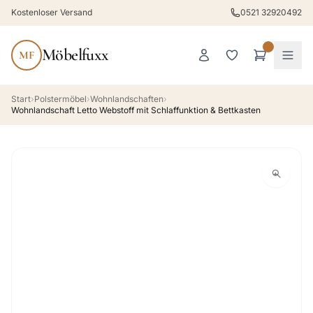
Kostenloser Versand
0521 32920492
Möbelfuxx
MF
Start
›
Polstermöbel
›
Wohnlandschaften
›
Wohnlandschaft Letto Webstoff mit Schlaffunktion & Bettkasten