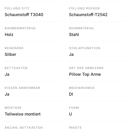
FÜLLUNG SITZ
FÜLLUNG RÜCKEN
Schaumstoff T3040
Schaumstoff-T2542
RAHMENMATERIAL
BEINMATERIAL
Holz
Stahl
BEINFARBE
SCHLAFFUNKTION
Silber
Ja
BETTKASTEN
ART DER ARMLEHNE
Ja
Pillow Top Arme
KISSEN ABNEHMBAR
MECHANISMUS
Ja
Dl
MONTAGE
FORM
Teilweise montiert
U
ANZAHL BETTKÄSTEN
PAKETE