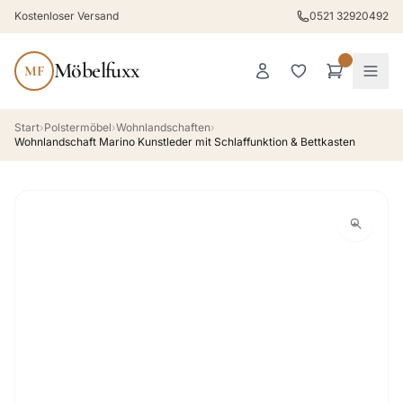
Kostenloser Versand
0521 32920492
Möbelfuxx
MF
Start
›
Polstermöbel
›
Wohnlandschaften
›
Wohnlandschaft Marino Kunstleder mit Schlaffunktion & Bettkasten