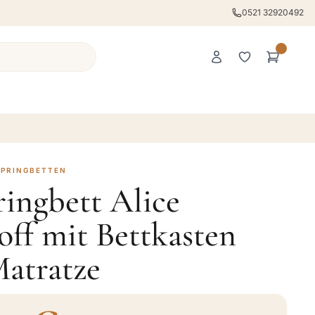
0521 32920492
SPRINGBETTEN
ingbett Alice
ff mit Bettkasten
Matratze