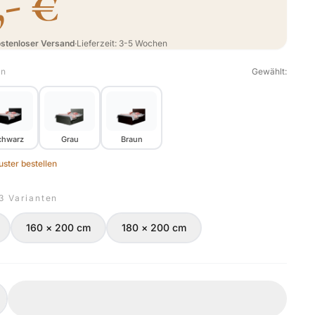
,- €
stenloser Versand
·
Lieferzeit: 3-5 Wochen
en
Gewählt:
chwarz
Grau
Braun
ster bestellen
 3 Varianten
160 × 200 cm
180 × 200 cm