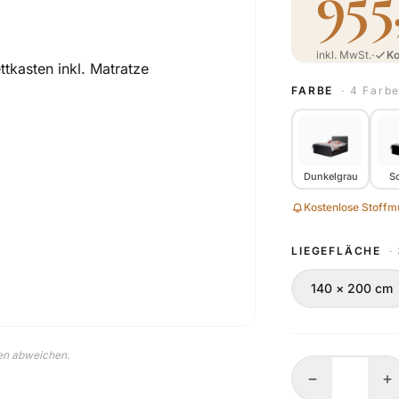
955
inkl. MwSt.
·
Ko
FARBE
· 4 Farb
Dunkelgrau
S
Kostenlose Stoffmu
LIEGEFLÄCHE
·
140 × 200 cm
nen abweichen.
−
+