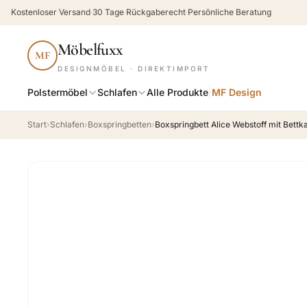
Kostenloser Versand
·
30 Tage Rückgaberecht
·
Persönliche Beratung
Möbelfuxx
MF
DESIGNMÖBEL · DIREKTIMPORT
Polstermöbel
Schlafen
Alle Produkte
|
MF Design
Start
›
Schlafen
›
Boxspringbetten
›
Boxspringbett Alice Webstoff mit Bettka