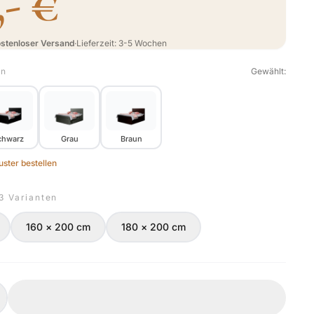
,- €
stenloser Versand
·
Lieferzeit: 3-5 Wochen
en
Gewählt:
chwarz
Grau
Braun
ster bestellen
 3 Varianten
160 × 200 cm
180 × 200 cm