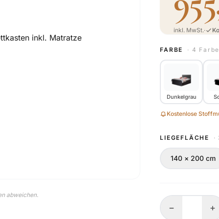
955
inkl. MwSt.
·
Ko
FARBE
· 4 Farb
Dunkelgrau
S
Kostenlose Stoffmu
LIEGEFLÄCHE
·
140 × 200 cm
nen abweichen.
−
+