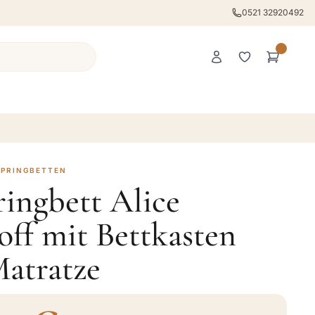
0521 32920492
SPRINGBETTEN
ingbett Alice
ff mit Bettkasten
Matratze