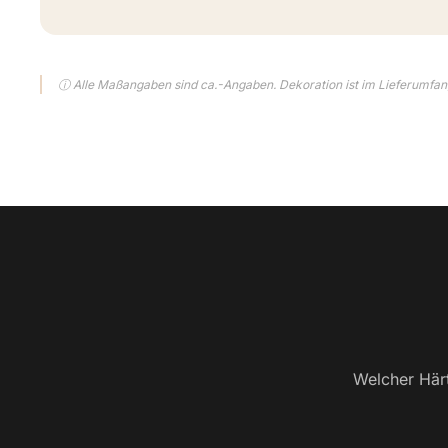
ⓘ Alle Maßangaben sind ca.-Angaben. Dekoration ist im Lieferumfang
Welcher Härt