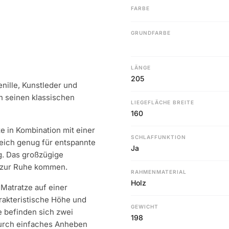
FARBE
GRUNDFARBE
LÄNGE
205
enille, Kunstleder und
h seinen klassischen
LIEGEFLÄCHE BREITE
160
e in Kombination mit einer
SCHLAFFUNKTION
eich genug für entspannte
Ja
g. Das großzügige
 zur Ruhe kommen.
RAHMENMATERIAL
Holz
 Matratze auf einer
rakteristische Höhe und
GEWICHT
he befinden sich zwei
198
durch einfaches Anheben