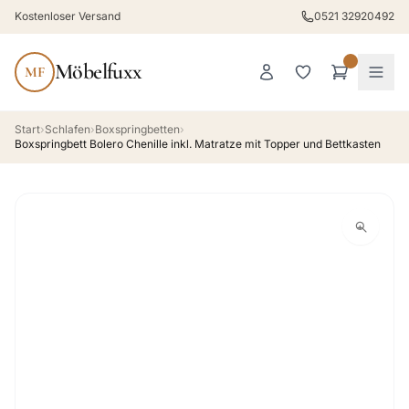
Kostenloser Versand
0521 32920492
Möbelfuxx
MF
Start
›
Schlafen
›
Boxspringbetten
›
Boxspringbett Bolero Chenille inkl. Matratze mit Topper und Bettkasten