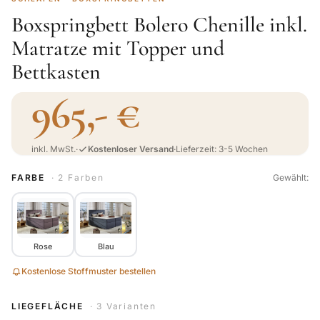
Boxspringbett Bolero Chenille inkl.
Matratze mit Topper und
Bettkasten
965,- €
inkl. MwSt.
·
Kostenloser Versand
·
Lieferzeit: 3-5 Wochen
FARBE
· 2 Farben
Gewählt:
Rose
Blau
Kostenlose Stoffmuster bestellen
LIEGEFLÄCHE
· 3 Varianten