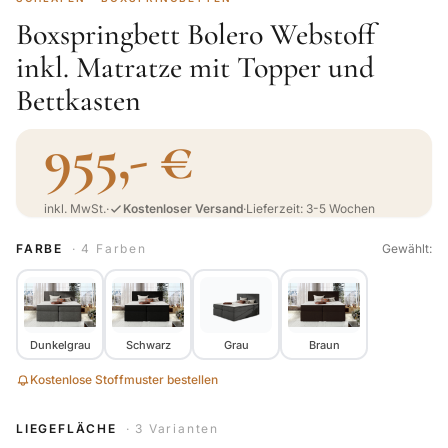
Boxspringbett Bolero Webstoff
inkl. Matratze mit Topper und
Bettkasten
955,- €
inkl. MwSt.
·
Kostenloser Versand
·
Lieferzeit: 3-5 Wochen
FARBE
· 4 Farben
Gewählt:
Dunkelgrau
Schwarz
Grau
Braun
Kostenlose Stoffmuster bestellen
LIEGEFLÄCHE
· 3 Varianten