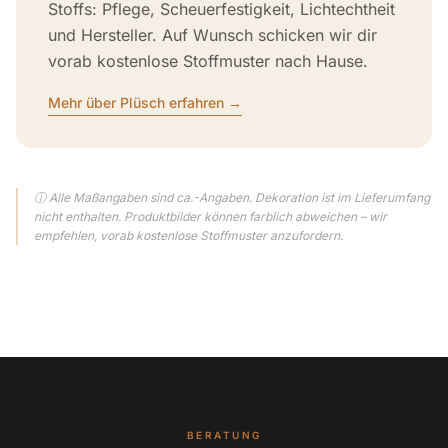
Stoffs: Pflege, Scheuerfestigkeit, Lichtechtheit
und Hersteller. Auf Wunsch schicken wir dir
vorab kostenlose Stoffmuster nach Hause.
Mehr über Plüsch erfahren →
ⓘ Alle Maßangaben sind ca.-Angaben. Dekoration ist im Lieferumfang
nicht enthalten. Produktbilder können farblich abweichen – wir
empfehlen, vorab kostenlose Stoffmuster anzufordern.
BERATUNG