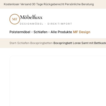
Kostenloser Versand
·
30 Tage Rückgaberecht
·
Persönliche Beratung
Möbelfuxx
MF
DESIGNMÖBEL · DIREKTIMPORT
Polstermöbel
Schlafen
Alle Produkte
|
MF Design
Start
›
Schlafen
›
Boxspringbetten
›
Boxspringbett Loree Samt mit Bettkast