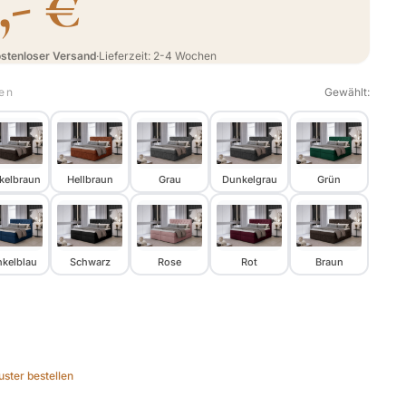
,- €
stenloser Versand
·
Lieferzeit: 2-4 Wochen
ben
Gewählt:
kelbraun
Hellbraun
Grau
Dunkelgrau
Grün
kelblau
Schwarz
Rose
Rot
Braun
ster bestellen