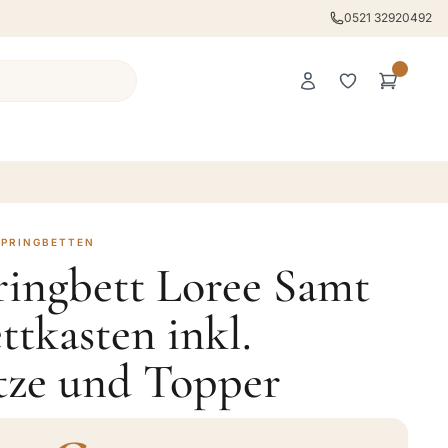
0521 32920492
SPRINGBETTEN
ringbett Loree Samt
ttkasten inkl.
tze und Topper