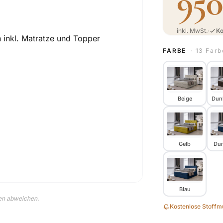
950
inkl. MwSt.
·
Ko
FARBE
· 13 Far
Beige
Dun
Gelb
Dun
Blau
nen abweichen.
Kostenlose Stoffmu