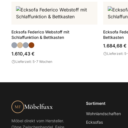
Ecksofa Federico Webstoff mit
Ecksofa Fede
Schlaffunktion & Bettkasten
Bettkasten
1.684,68 €
1.610,43 €
Lieferzeit: 
Lieferzeit: 5-7 Wochen
Sortiment
Möbelfuxx
MF
Wohnlandschaften
Möbel direkt vom Hersteller.
Ecksofas
Ohne Zwischenhandel. Faire