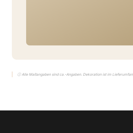
ⓘ Alle Maßangaben sind ca.-Angaben. Dekoration ist im Lieferumfang