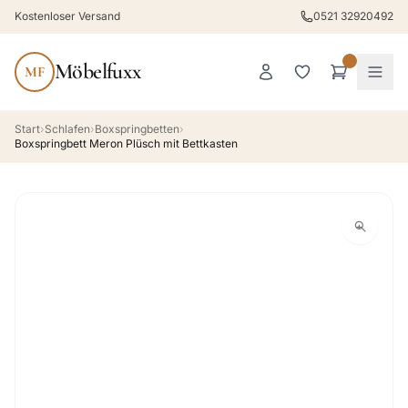
Kostenloser Versand
0521 32920492
Möbelfuxx
MF
Start
›
Schlafen
›
Boxspringbetten
›
Boxspringbett Meron Plüsch mit Bettkasten