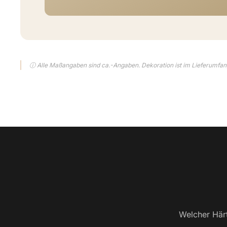
ⓘ Alle Maßangaben sind ca.-Angaben. Dekoration ist im Lieferumfang
Welcher Härt