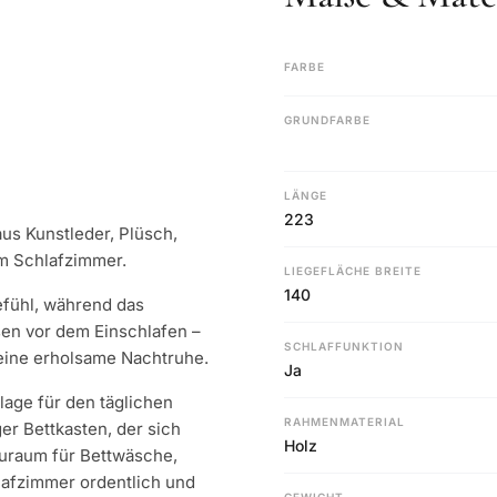
FARBE
GRUNDFARBE
LÄNGE
223
aus Kunstleder, Plüsch,
im Schlafzimmer.
LIEGEFLÄCHE BREITE
140
efühl, während das
en vor dem Einschlafen –
SCHLAFFUNKTION
 eine erholsame Nachtruhe.
Ja
lage für den täglichen
RAHMENMATERIAL
er Bettkasten, der sich
Holz
auraum für Bettwäsche,
hlafzimmer ordentlich und