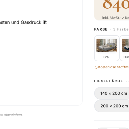
840
inkl. MwSt.
·
Ko
FARBE
· 3 Farb
Grau
Dun
Kostenlose Stoffmu
LIEGEFLÄCHE
·
140 × 200 cm
200 × 200 cm
nen abweichen.