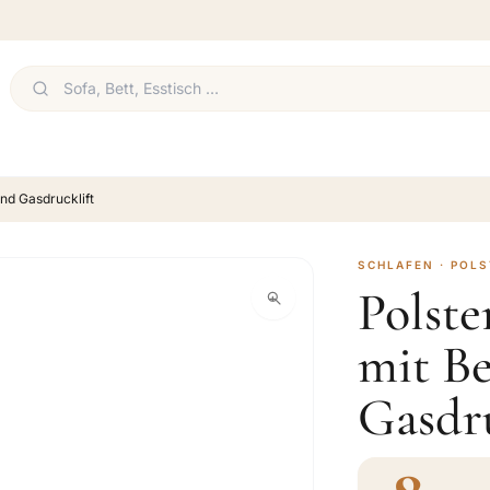
und Gasdrucklift
SCHLAFEN · POL
Polste
mit Be
Gasdru