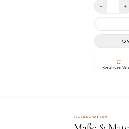
−
+
M
Kostenloser Ver
EIGENSCHAFTEN
Maße & Mater