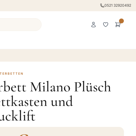
0521 32920492
STERBETTEN
rbett Milano Plüsch
ttkasten und
cklift