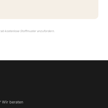
rab kostenlose Stoffmuster anzufordern.
? Wir beraten