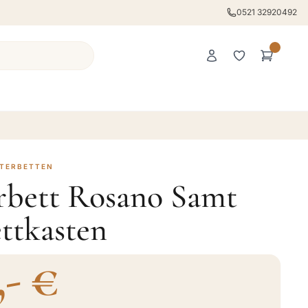
0521 32920492
STERBETTEN
erbett Rosano Samt
ttkasten
,- €