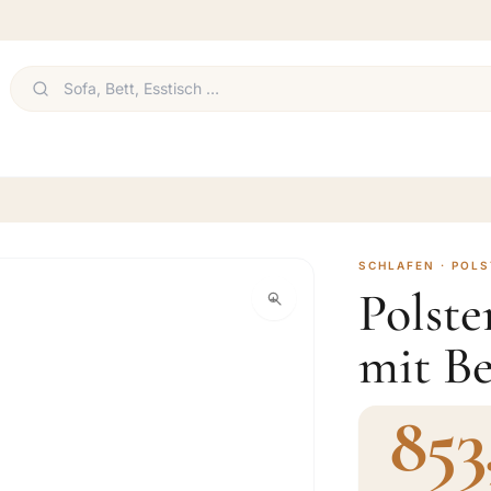
SCHLAFEN · POL
Polst
mit Be
853