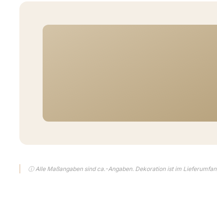
ⓘ Alle Maßangaben sind ca.-Angaben. Dekoration ist im Lieferumfang