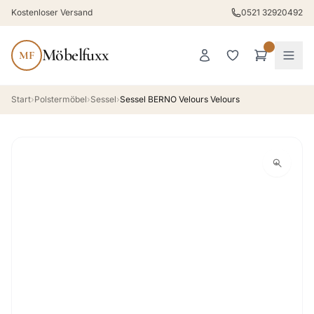
Kostenloser Versand
0521 32920492
Möbelfuxx
MF
Start
›
Polstermöbel
›
Sessel
›
Sessel BERNO Velours Velours