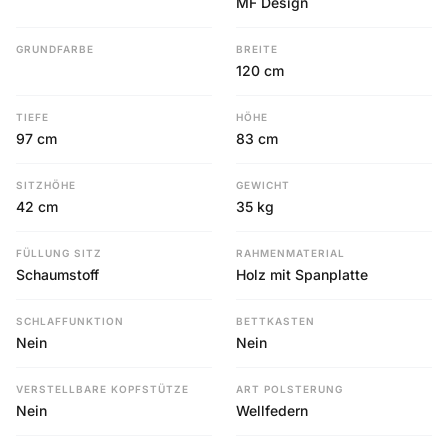
MF Design
GRUNDFARBE
BREITE
120 cm
TIEFE
HÖHE
97 cm
83 cm
SITZHÖHE
GEWICHT
42 cm
35 kg
FÜLLUNG SITZ
RAHMENMATERIAL
Schaumstoff
Holz mit Spanplatte
SCHLAFFUNKTION
BETTKASTEN
Nein
Nein
VERSTELLBARE KOPFSTÜTZE
ART POLSTERUNG
Nein
Wellfedern