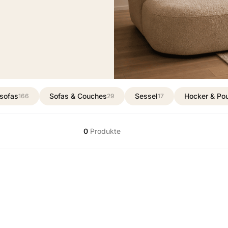
sofas
Sofas & Couches
Sessel
Hocker & Po
166
29
17
0
Produkte