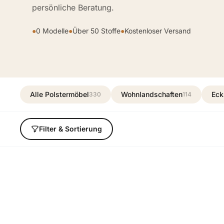
persönliche Beratung.
●
0 Modelle
●
Über 50 Stoffe
●
Kostenloser Versand
Alle Polstermöbel
Wohnlandschaften
Eck
330
114
Filter & Sortierung