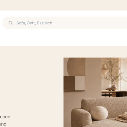
schen
und