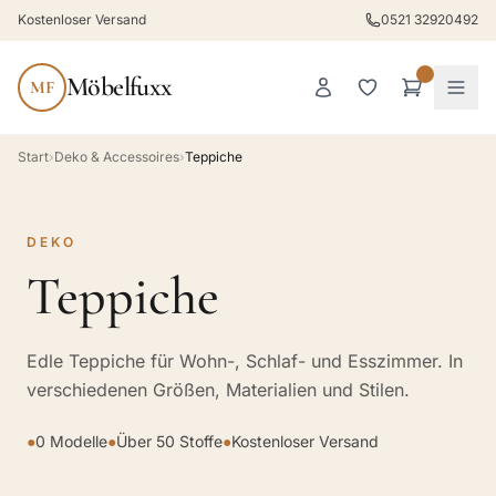
Kostenloser Versand
0521 32920492
Möbelfuxx
MF
Start
›
Deko & Accessoires
›
Teppiche
DEKO
Teppiche
Edle Teppiche für Wohn-, Schlaf- und Esszimmer. In
verschiedenen Größen, Materialien und Stilen.
●
0 Modelle
●
Über 50 Stoffe
●
Kostenloser Versand