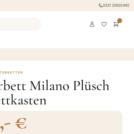
0521 32920492
STERBETTEN
rbett Milano Plüsch
ttkasten
,- €