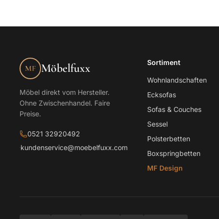
Sortiment
Möbelfuxx
MF
Wohnlandschaften
Möbel direkt vom Hersteller.
Ecksofas
Ohne Zwischenhandel. Faire
Sofas & Couches
Preise.
Sessel
0521 32920492
Polsterbetten
kundenservice@moebelfuxx.com
Boxspringbetten
MF Design