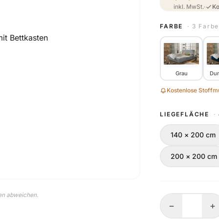
inkl. MwSt.
·
Ko
FARBE
· 3 Farb
Grau
Dun
Kostenlose Stoffmu
LIEGEFLÄCHE
·
140 × 200 cm
200 × 200 cm
nen abweichen.
−
+