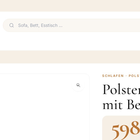
SCHLAFEN · POL
Polste
mit Be
598