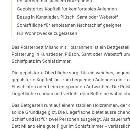
Polsterbett mit stabilem Holzrahmen
Gepolstertes Kopfteil für komfortables Anlehnen
Bezug in Kunstleder, Plüsch, Samt oder Webstoff
Schlaffläche für erholsamen Nachtschlaf geeignet
Für Wohnzwecke zugelassen
Das Polsterbett Milano mit Holzrahmen ist ein Bettgestel
Polsterung in Kunstleder, Plüsch, Samt oder Webstoff und
Schlafplatz im Schlafzimmer.
Die gepolsterte Oberfläche sorgt für ein weiches, ange
gepolsterte Kopfteil lädt zum bequemen Anlehnen ein – 
Einschlafen oder beim entspannten Aufwachen. Die Pols
Liegefläche rundum und verleiht dem Bett eine wohnlic
Das Bettgestell ruht auf einem stabilen Holzrahmen, der 
solide Grundlage gibt. Die Liegefläche bietet ausreichen
Schlaf und ist für zwei Personen ausgelegt. Als dauerhaf
Bett Milano eine gute Figur im Schlafzimmer – verlässli