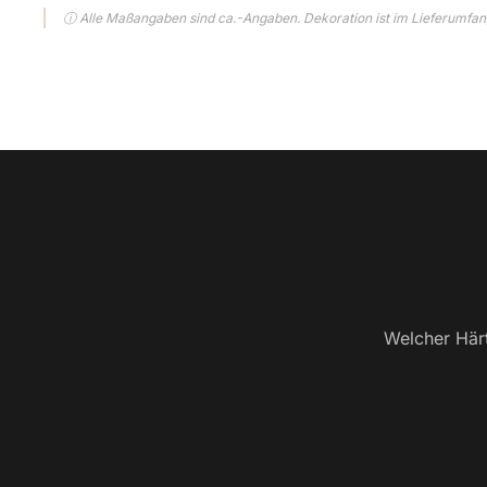
ⓘ Alle Maßangaben sind ca.-Angaben. Dekoration ist im Lieferumfang
Welcher Härt