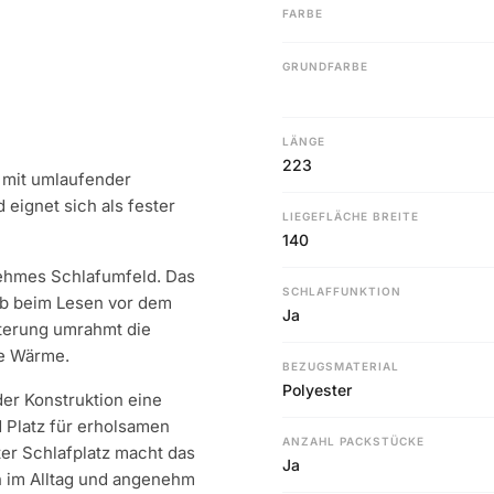
FARBE
GRUNDFARBE
LÄNGE
223
l mit umlaufender
 eignet sich als fester
LIEGEFLÄCHE BREITE
140
nehmes Schlafumfeld. Das
SCHLAFFUNKTION
ob beim Lesen vor dem
Ja
terung umrahmt die
he Wärme.
BEZUGSMATERIAL
Polyester
der Konstruktion eine
d Platz für erholsamen
ANZAHL PACKSTÜCKE
ter Schlafplatz macht das
Ja
ch im Alltag und angenehm