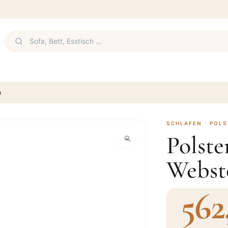
n
SCHLAFEN · POL
Polste
Websto
562