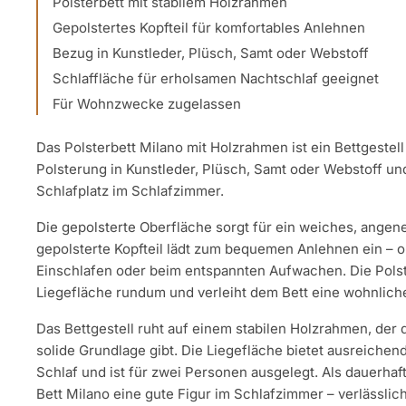
Polsterbett mit stabilem Holzrahmen
Gepolstertes Kopfteil für komfortables Anlehnen
Bezug in Kunstleder, Plüsch, Samt oder Webstoff
Schlaffläche für erholsamen Nachtschlaf geeignet
Für Wohnzwecke zugelassen
Das Polsterbett Milano mit Holzrahmen ist ein Bettgestel
Polsterung in Kunstleder, Plüsch, Samt oder Webstoff und
Schlafplatz im Schlafzimmer.
Die gepolsterte Oberfläche sorgt für ein weiches, ange
gepolsterte Kopfteil lädt zum bequemen Anlehnen ein – 
Einschlafen oder beim entspannten Aufwachen. Die Pols
Liegefläche rundum und verleiht dem Bett eine wohnlic
Das Bettgestell ruht auf einem stabilen Holzrahmen, der 
solide Grundlage gibt. Die Liegefläche bietet ausreichen
Schlaf und ist für zwei Personen ausgelegt. Als dauerhaf
Bett Milano eine gute Figur im Schlafzimmer – verlässli