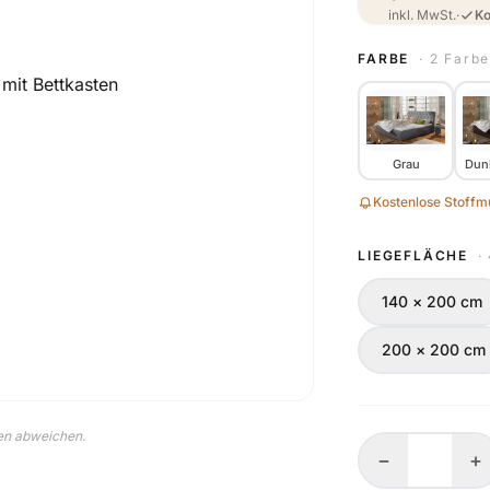
inkl. MwSt.
·
Ko
FARBE
· 2 Farb
Grau
Dun
Kostenlose Stoffmu
LIEGEFLÄCHE
·
140 × 200 cm
200 × 200 cm
nen abweichen.
−
+