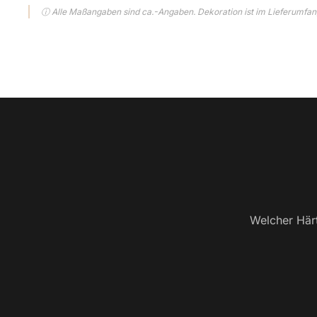
ⓘ Alle Maßangaben sind ca.-Angaben. Dekoration ist im Lieferumfang
Welcher Härt