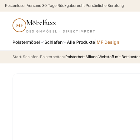
Kostenloser Versand
·
30 Tage Rückgaberecht
·
Persönliche Beratung
Möbelfuxx
MF
DESIGNMÖBEL · DIREKTIMPORT
Polstermöbel
Schlafen
Alle Produkte
|
MF Design
Start
›
Schlafen
›
Polsterbetten
›
Polsterbett Milano Webstoff mit Bettkaste