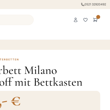
0521 32920492
STERBETTEN
rbett Milano
ff mit Bettkasten
,- €