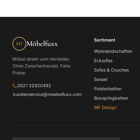
Sortiment
Möbelfuxx
MF
Wohnlandschaften
Möbel direkt vom Hersteller.
Ecksofas
Ohne Zwischenhandel. Faire
Sofas & Couches
Preise.
Sessel
0521 32920492
Polsterbetten
kundenservice@moebelfuxx.com
Boxspringbetten
MF Design