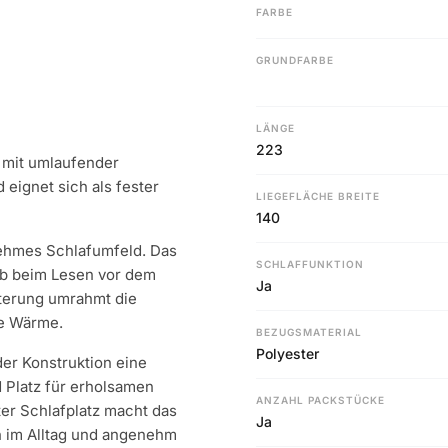
FARBE
GRUNDFARBE
LÄNGE
223
l mit umlaufender
 eignet sich als fester
LIEGEFLÄCHE BREITE
140
nehmes Schlafumfeld. Das
SCHLAFFUNKTION
ob beim Lesen vor dem
Ja
terung umrahmt die
he Wärme.
BEZUGSMATERIAL
Polyester
der Konstruktion eine
d Platz für erholsamen
ANZAHL PACKSTÜCKE
ter Schlafplatz macht das
Ja
ch im Alltag und angenehm